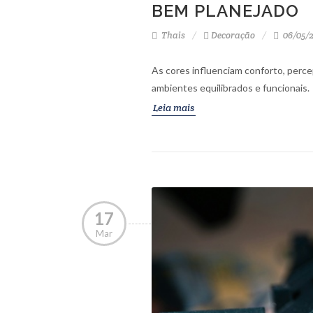
BEM PLANEJADO
Thais
Decoração
06/05/2
As cores influenciam conforto, percep
ambientes equilibrados e funcionais.
Leia mais
17
Mar